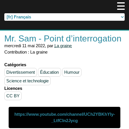
Mr. Sam - Point d’interrogation
mercredi 11 mai 2022
,
par
La graine
Contribution :
La graine
Catégories
Divertissement
Éducation
Humour
Science et technologie
Licences
CC BY
https://www.youtube.com/channel/UCh2YBKhYIy-
_LtfCIn2Jycg