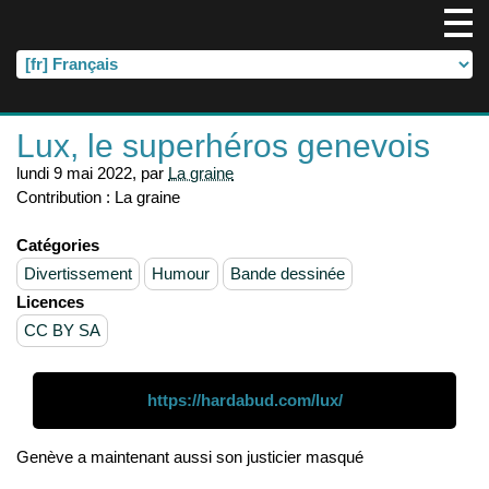
Lux, le superhéros genevois
lundi 9 mai 2022
,
par
La graine
Contribution :
La graine
Catégories
Divertissement
Humour
Bande dessinée
Licences
CC BY SA
https://hardabud.com/lux/
Genève a maintenant aussi son justicier masqué