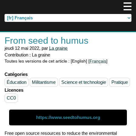
From seed to humus
jeudi 12 mai 2022
,
par
La graine
Contribution :
La graine
Toutes les versions de cet article :
[English]
[
Français
]
Catégories
Éducation
Militantisme
Science et technologie
Pratique
Licences
CC0
https://www.seedtohumus.org
Free open source resources to reduce the environmental